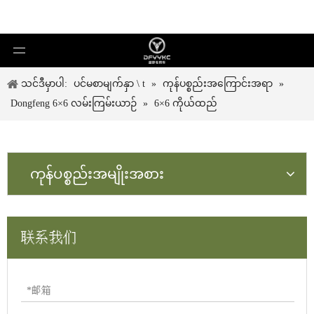
သင်ဒီမှာပါ:
ပင်မစာမျက်နှာ \ t
»
ကုန်ပစ္စည်းအကြောင်းအရာ
»
Dongfeng 6×6 လမ်းကြမ်းယာဉ်
»
6×6 ကိုယ်ထည်
ကုန်ပစ္စည်းအမျိုးအစား
联系我们