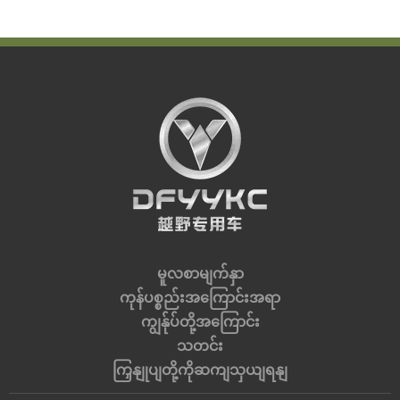
မူလစာမျက်နှာ
ကုန်ပစ္စည်းအကြောင်းအရာ
ကျွန်ုပ်တို့အကြောင်း
သတင်း
ကြှနျုပျတို့ကိုဆကျသှယျရနျ